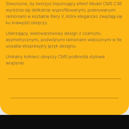
Stworzone, by tworzyć imponujący efekt! Model CMS C36
wyróżnia się delikatnie wyprofilowanymi, polerowanymi
ramionami w kształcie litery V, które elegancko zwężają się
ku krawędzi obręczy.
Uderzający, wielowarstwowy design z czarnymi,
asymetrycznymi, podwójnymi ramionami widocznymi w tle
uosabia ekspresyjny język designu.
Unikalny kołnierz obręczy CMS podkreśla stylowe
wrażenie.